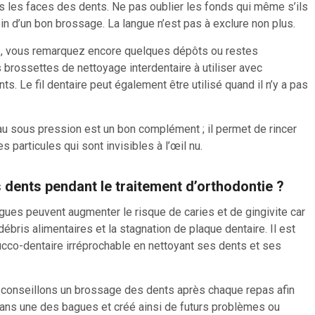
s les faces des dents. Ne pas oublier les fonds qui même s’ils
in d’un bon brossage. La langue n’est pas à exclure non plus.
s, vous remarquez encore quelques dépôts ou restes
es brossettes de nettoyage interdentaire à utiliser avec
s. Le fil dentaire peut également être utilisé quand il n’y a pas
eau sous pression est un bon complément ; il permet de rincer
s particules qui sont invisibles à l’œil nu.
dents pendant le traitement d’orthodontie ?
gues peuvent augmenter le risque de caries et de gingivite car
débris alimentaires et la stagnation de plaque dentaire. Il est
ucco-dentaire irréprochable en nettoyant ses dents et ses
s conseillons un brossage des dents après chaque repas afin
 dans une des bagues et créé ainsi de futurs problèmes ou