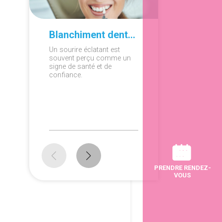
Blanchiment dentaire à domicile ou en cabinet : que choisir ?
Un sourire éclatant est
Ronfleme
souvent perçu comme un
apnée du
signe de santé et de
diagnosti
confiance.
persistan
peuvent a
répercus
sur la sa
PRENDRE RENDEZ-
VOUS